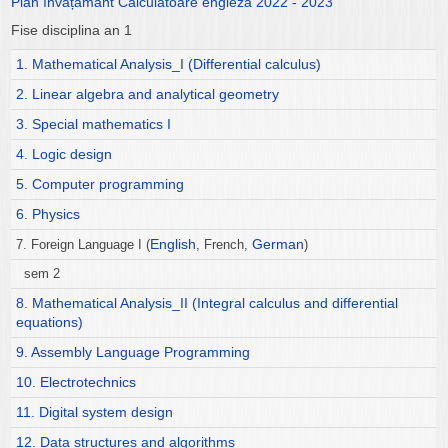
Plan învățământ Calculatoare engleză 2022 - 2023
Fise disciplina an 1
1. Mathematical Analysis_I (Differential calculus)
2. Linear algebra and analytical geometry
3. Special mathematics I
4. Logic design
5. Computer programming
6. Physics
English
German
7. Foreign Language I (
, French,
)
sem 2
8. Mathematical Analysis_II (Integral calculus and differential
equations)
9. Assembly Language Programming
10. Electrotechnics
11. Digital system design
12. Data structures and algorithms