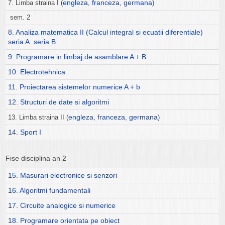
engleza
franceza
germana
7. Limba straina I (
,
,
)
sem. 2
8. Analiza matematica II (Calcul integral si ecuatii diferentiale)
seria A
seria B
9. Programare in limbaj de asamblare A + B
10. Electrotehnica
11. Proiectarea sistemelor numerice A + b
12. Structuri de date si algoritmi
engleza
franceza
germana
13. Limba straina II (
,
,
)
14. Sport I
Fise disciplina an 2
15. Masurari electronice si senzori
16. Algoritmi fundamentali
17. Circuite analogice si numerice
18. Programare orientata pe obiect