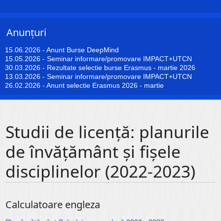
Anunțuri
15.06.2026
-
Anunt Burse DeepMind
15.05.2026
-
Seminar informare/promovare IMPACT+UTCN
30.03.2026
-
Rezultate selectie burse Erasmus - martie 2026
13.03.2026
-
Seminar informare/promovare IMPACT+UTCN
26.02.2026
-
Anunt selectie Erasmus 2026 - martie
Studii de licență: planurile
de învățământ și fișele
disciplinelor (2022-2023)
Calculatoare engleza