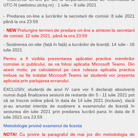
UTC-N (websinu.utcluj.ro) : 1 iulie – 8 iulie 2021
- Predarea on-line a lucrărilor la secretarii de comisii: 8 iulie 2021
până la ora 23:59
-
NEW
Prelungire termen de predare on-line a sintezei la secretarii
de comisii: 12 iulie 2021, până la ora 23:59
- Susținerea on-site (față în față) a lucrărilor de licență: 14 iulie - 16
iulie 2021
Pentru a fi vizibila prezentarea aplicatiei practice membrilor
comisiei si publicului, se va folosi aplicatia Microsoft Teams. Din
acest motiv, pe calculatorul pe care ruleaza aplicatia practica
trebuie sa fie instalat Microsoft Teams
iar studentii vor prezenta
aplicatia prin partajarea ecranului.
EXCLUSIV, studenții de anul IV care vor fi declarați absolvenți
numai după finalizarea sesiunii de restanțe din 5 - 11 iulie 2021 pot
să se înscrie online până în data de 14 iulie 2021 (inclusiv), dacă
și-au anunțat intenția de susținere a examenului de licență în
sesiunea din iulie 2021 prin predarea lucrării pana în data de 8
iulie 2021 ora 23:59.
Metodologie privind examenul de licenta
NOTA!
Cu privire la paragraful de mai jos din metodologia de