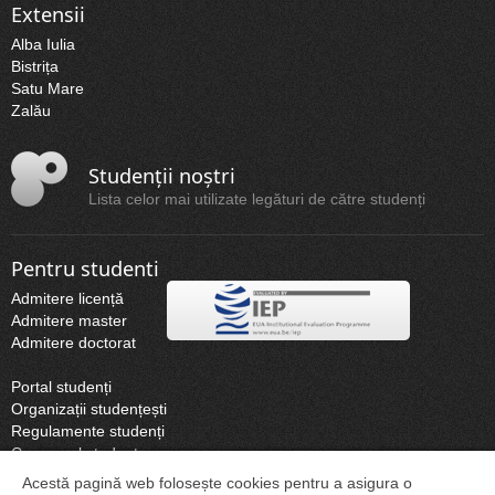
Extensii
Alba Iulia
Bistrița
Satu Mare
Zalău
Studenții noștri
Lista celor mai utilizate legături de către studenți
Pentru studenti
Admitere licență
Admitere master
Admitere doctorat
Portal studenți
Organizații studențești
Regulamente studenți
Campusul studențesc
Biblioteca
Acestă pagină web folosește cookies pentru a asigura o