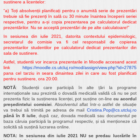
sustinere a licentelor:
“a) Toți absolvenții planificați pentru o anumită serie de prezentări
trebuie să fie prezenți în sală cu 30 minute înaintea începerii seriei
respective, pentru a-și copia prezentarea pe calculatorul dedicat
prezentărilor. Nu se acceptă prezentări de pe alte calculatoare!”
In sesiunea din iulie 2021, datorita contextului epidemiologic,
secretarul de comisie va fi cel responsabil de copierea
prezentarilor studentilor pe calculatorul dedicat prezentarilor din
sala de sustinere.
Astfel, studentii vor incarca prezentarile in Moodle accesand acest
link
https://moodle.cs.utcluj.ro/mod/assign/view.php?id=27875
pana cel tarziu in seara dinaintea zilei in care au fost planificati
pentru sustinere, ora 20:00.
NOTĂ
: Studenții care participă în alte țări la programe
internaționale sau prezintă o dovadă medicală validă că nu se pot
prezenta fizic la susținerea licenței, pot susține on-line
cu acordul
președintelui comisiei
. Absolventul aflat într-o astfel de situație
va trebui să trimită pe adresa de mail
Cristina.Pop@cs.utcluj.ro
până în 8 iulie
, după caz, dovada medicală sau documentul pe
baza căruia participă la programul respectiv, și să menționeze că
solicită să susțină lucrarea online.
NOTA: In sesiunea din iulie 2021 NU se predau lucrările în