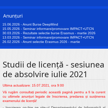
Anunțuri
15.06.2026
-
Anunt Burse DeepMind
15.05.2026
-
Seminar informare/promovare IMPACT+UTCN
30.03.2026
-
Rezultate selectie burse Erasmus - martie 2026
13.03.2026
-
Seminar informare/promovare IMPACT+UTCN
26.02.2026
-
Anunt selectie Erasmus 2026 - martie
Studii de licență - sesiunea
de absolvire iulie 2021
Ultima actualizare: 15.07.2021, ora 9:00
Vă rugăm consultați periodic această pagină pentru a fi la curent
cu ultimele anunțuri legate de înscrierea, predarea și susținerea
examenului de licență!
- Inscrierea on-line pe site-ul Departamentului de Informatică al