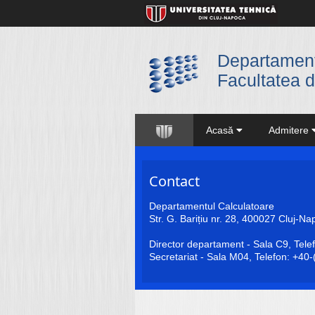
Departament
Facultatea d
Acasă
Admitere
Contact
Departamentul Calculatoare
Str. G. Barițiu nr. 28, 400027 Cluj-
Director departament - Sala C9, Tel
Secretariat - Sala M04, Telefon: +4