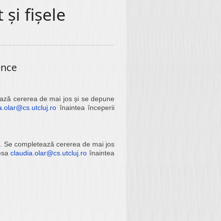
și fișele
ence
tează cererea de mai jos și se depune
a.olar@cs.utcluj.ro
înaintea începerii
are. Se completează cererea de mai jos
resa
claudia.olar@cs.utcluj.ro
înaintea