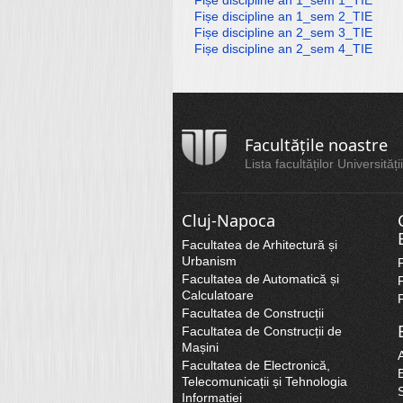
Fișe discipline an 1_sem 2_TIE
Fișe discipline an 2_sem 3_TIE
Fișe discipline an 2_sem 4_TIE
Facultățile noastre
Lista facultăților Universită
Cluj-Napoca
Facultatea de Arhitectură și
Urbanism
Facultatea de Automatică și
Calculatoare
Facultatea de Construcții
Facultatea de Construcții de
Mașini
A
Facultatea de Electronică,
B
Telecomunicații și Tehnologia
Informației