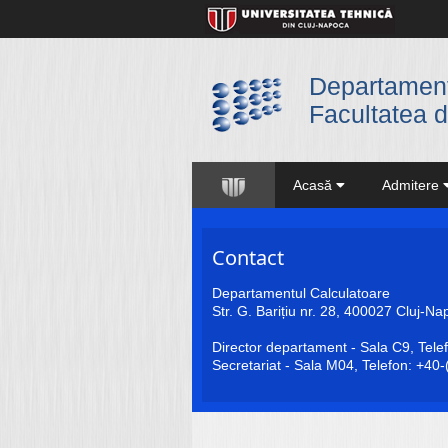
Departament
Facultatea d
Acasă
Admitere
Contact
Departamentul Calculatoare
Str. G. Barițiu nr. 28, 400027 Cluj-
Director departament - Sala C9, Tel
Secretariat - Sala M04, Telefon: +4