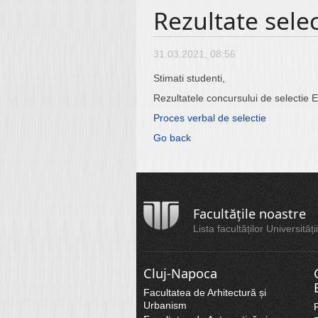
Rezultate sele
31.03.2021, 08:56
Stimati studenti,
Rezultatele concursului de selectie
Proces verbal de selectie
Go back
Facultățile noastre
Lista facultăților Universită
Cluj-Napoca
Facultatea de Arhitectură și
Urbanism