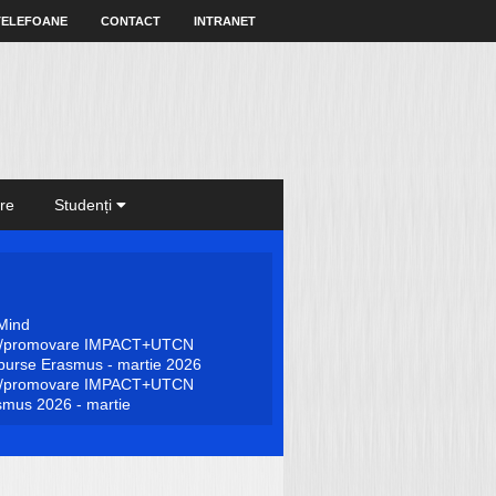
TELEFOANE
CONTACT
INTRANET
re
Studenți
Mind
re/promovare IMPACT+UTCN
 burse Erasmus - martie 2026
re/promovare IMPACT+UTCN
smus 2026 - martie