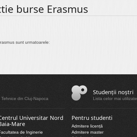
ctie burse Erasmus
 Erasmus sunt urmatoarele:
Studenții noștri
ții Tehnice din Cluj-Napoca
Lista celor mai utilizat
Centrul Universitar Nord
Pentru studenti
Baia-Mare
Admitere licență
Facultatea de Inginerie
Admitere master