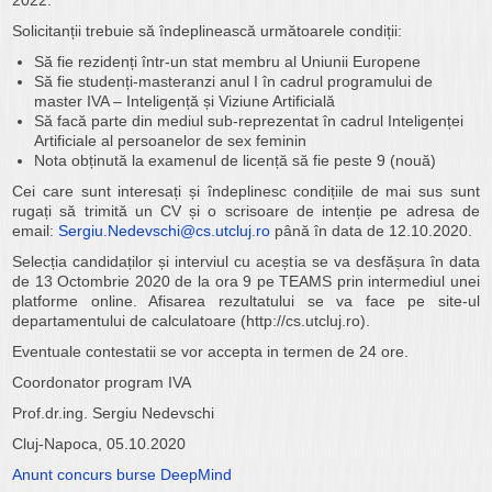
2022.
Solicitanții trebuie să îndeplinească următoarele condiții:
Să fie rezidenți într-un stat membru al Uniunii Europene
Să fie studenți-masteranzi anul I în cadrul programului de
master IVA – Inteligență și Viziune Artificială
Să facă parte din mediul sub-reprezentat în cadrul Inteligenței
Artificiale al persoanelor de sex feminin
Nota obținută la examenul de licență să fie peste 9 (nouă)
Cei care sunt interesați și îndeplinesc condițiile de mai sus sunt
rugați să trimită un CV și o scrisoare de intenție pe adresa de
email:
Sergiu.Nedevschi@cs.utcluj.ro
până în data de 12.10.2020.
Selecția candidaților și interviul cu aceștia se va desfășura în data
de 13 Octombrie 2020 de la ora 9 pe TEAMS prin intermediul unei
platforme online. Afisarea rezultatului se va face pe site-ul
departamentului de calculatoare (http://cs.utcluj.ro).
Eventuale contestatii se vor accepta in termen de 24 ore.
Coordonator program IVA
Prof.dr.ing. Sergiu Nedevschi
Cluj-Napoca, 05.10.2020
Anunt concurs burse DeepMind