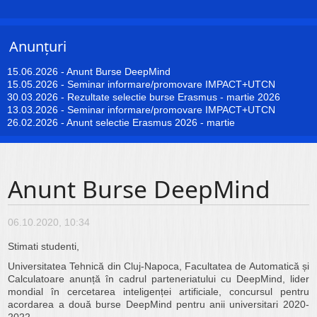
Anunțuri
15.06.2026
-
Anunt Burse DeepMind
15.05.2026
-
Seminar informare/promovare IMPACT+UTCN
30.03.2026
-
Rezultate selectie burse Erasmus - martie 2026
13.03.2026
-
Seminar informare/promovare IMPACT+UTCN
26.02.2026
-
Anunt selectie Erasmus 2026 - martie
Anunt Burse DeepMind
06.10.2020, 10:34
Stimati studenti,
Universitatea Tehnică din Cluj-Napoca, Facultatea de Automatică și
Calculatoare anunță în cadrul parteneriatului cu DeepMind, lider
mondial în cercetarea inteligenței artificiale, concursul pentru
acordarea a două burse DeepMind pentru anii universitari 2020-